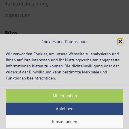
Rücktrittsbelehrung
Impressum
Büro
Cookies und Datenschutz
6134 Vomp,
Dorf 55a
Wir verwenden Cookies, um unsere Webseite zu analysieren und
Ihnen auf Ihre Interessen und Ihr Nutzungsverhalten angepasste
info@expresskredit.at
Informationen bieten zu können. Die Nichteinwilligung oder der
Widerruf der Einwilligung kann bestimmte Merkmale und
MO-DO:
08:30 – 12:30 Uhr
Funktionen beeinträchtigen.
13:30 – 16:00 Uhr
FR:
08:30 – 13:00 Uhr
Alle erlauben
Ablehnen
Einstellungen
© 2003 - 2026 - Express Kredit - die Spezialisten für