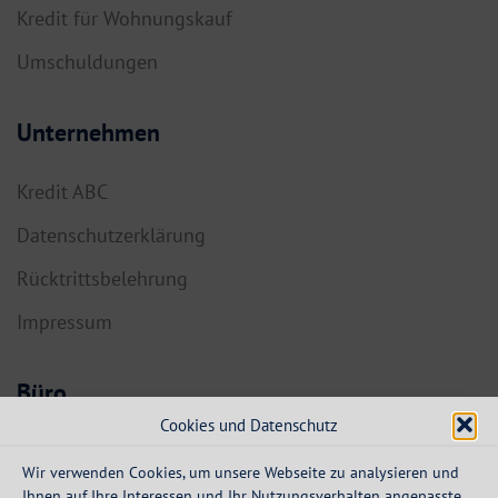
Kredit für Wohnungskauf
Umschuldungen
Unternehmen
Kredit ABC
Datenschutzerklärung
Rücktrittsbelehrung
Impressum
Büro
Cookies und Datenschutz
6134 Vomp,
Dorf 55a
Wir verwenden Cookies, um unsere Webseite zu analysieren und
Ihnen auf Ihre Interessen und Ihr Nutzungsverhalten angepasste