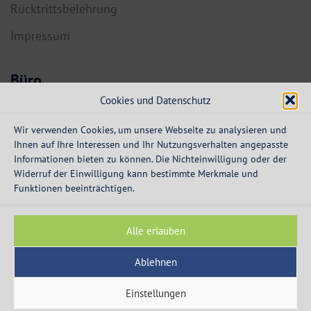
Rücktrittsbelehrung
Impressum
Büro
Cookies und Datenschutz
6134 Vomp,
Dorf 55a
Wir verwenden Cookies, um unsere Webseite zu analysieren und
Ihnen auf Ihre Interessen und Ihr Nutzungsverhalten angepasste
info@expresskredit.at
Informationen bieten zu können. Die Nichteinwilligung oder der
Widerruf der Einwilligung kann bestimmte Merkmale und
MO-DO:
08:30 – 12:30 Uhr
Funktionen beeinträchtigen.
13:30 – 16:00 Uhr
FR:
08:30 – 13:00 Uhr
Alle erlauben
Ablehnen
Einstellungen
© 2003 - 2026 - Express Kredit - die Spezialisten für