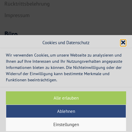
Rücktrittsbelehrung
Impressum
Büro
Cookies und Datenschutz
6134 Vomp,
Dorf 55a
Wir verwenden Cookies, um unsere Webseite zu analysieren und
Ihnen auf Ihre Interessen und Ihr Nutzungsverhalten angepasste
info@expresskredit.at
Informationen bieten zu können. Die Nichteinwilligung oder der
Widerruf der Einwilligung kann bestimmte Merkmale und
MO-DO:
08:30 – 12:30 Uhr
Funktionen beeinträchtigen.
13:30 – 16:00 Uhr
FR:
08:30 – 13:00 Uhr
Alle erlauben
Ablehnen
Einstellungen
© 2003 - 2026 - Express Kredit - die Spezialisten für