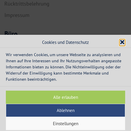
Rücktrittsbelehrung
Impressum
Büro
Cookies und Datenschutz
6134 Vomp,
Dorf 55a
Wir verwenden Cookies, um unsere Webseite zu analysieren und
Ihnen auf Ihre Interessen und Ihr Nutzungsverhalten angepasste
info@expresskredit.at
Informationen bieten zu können. Die Nichteinwilligung oder der
Widerruf der Einwilligung kann bestimmte Merkmale und
MO-DO:
08:30 – 12:30 Uhr
Funktionen beeinträchtigen.
13:30 – 16:00 Uhr
FR:
08:30 – 13:00 Uhr
Alle erlauben
Ablehnen
Einstellungen
© 2003 - 2026 - Express Kredit - die Spezialisten für