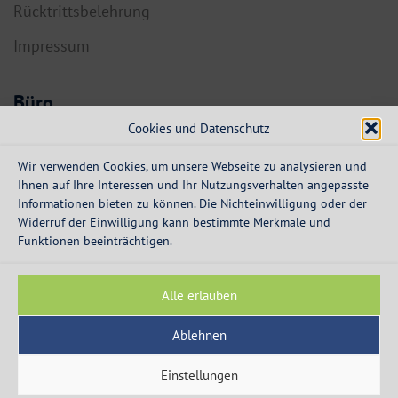
Rücktrittsbelehrung
Impressum
Büro
Cookies und Datenschutz
6134 Vomp,
Dorf 55a
Wir verwenden Cookies, um unsere Webseite zu analysieren und
Ihnen auf Ihre Interessen und Ihr Nutzungsverhalten angepasste
info@expresskredit.at
Informationen bieten zu können. Die Nichteinwilligung oder der
Widerruf der Einwilligung kann bestimmte Merkmale und
MO-DO:
08:30 – 12:30 Uhr
Funktionen beeinträchtigen.
13:30 – 16:00 Uhr
FR:
08:30 – 13:00 Uhr
Alle erlauben
Ablehnen
Einstellungen
© 2003 - 2026 - Express Kredit - die Spezialisten für