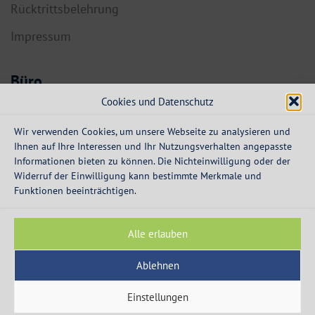
Rücktrittsbelehrung
Impressum
Büro
Cookies und Datenschutz
6134 Vomp,
Dorf 55a
Wir verwenden Cookies, um unsere Webseite zu analysieren und
Ihnen auf Ihre Interessen und Ihr Nutzungsverhalten angepasste
info@expresskredit.at
Informationen bieten zu können. Die Nichteinwilligung oder der
Widerruf der Einwilligung kann bestimmte Merkmale und
MO-DO:
08:30 – 12:30 Uhr
Funktionen beeinträchtigen.
13:30 – 16:00 Uhr
FR:
08:30 – 13:00 Uhr
Alle erlauben
Ablehnen
Einstellungen
© 2003 - 2026 - Express Kredit - die Spezialisten für