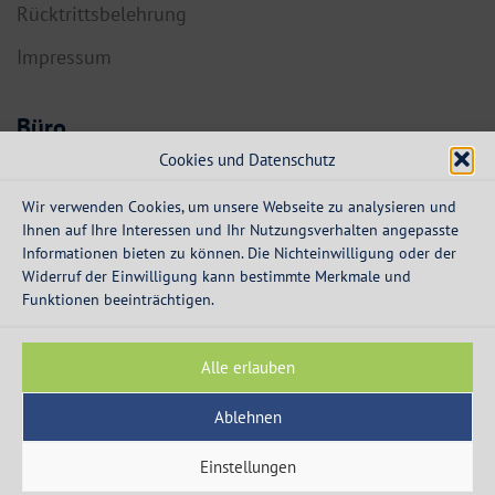
Rücktrittsbelehrung
Impressum
Büro
Cookies und Datenschutz
6134 Vomp,
Dorf 55a
Wir verwenden Cookies, um unsere Webseite zu analysieren und
Ihnen auf Ihre Interessen und Ihr Nutzungsverhalten angepasste
info@expresskredit.at
Informationen bieten zu können. Die Nichteinwilligung oder der
Widerruf der Einwilligung kann bestimmte Merkmale und
MO-DO:
08:30 – 12:30 Uhr
Funktionen beeinträchtigen.
13:30 – 16:00 Uhr
FR:
08:30 – 13:00 Uhr
Alle erlauben
Ablehnen
Einstellungen
© 2003 - 2026 - Express Kredit - die Spezialisten für