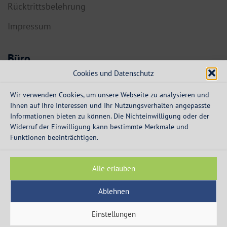
Rücktrittsbelehrung
Impressum
Büro
Cookies und Datenschutz
6134 Vomp,
Dorf 55a
Wir verwenden Cookies, um unsere Webseite zu analysieren und
Ihnen auf Ihre Interessen und Ihr Nutzungsverhalten angepasste
info@expresskredit.at
Informationen bieten zu können. Die Nichteinwilligung oder der
Widerruf der Einwilligung kann bestimmte Merkmale und
MO-DO:
08:30 – 12:30 Uhr
Funktionen beeinträchtigen.
13:30 – 16:00 Uhr
FR:
08:30 – 13:00 Uhr
Alle erlauben
Ablehnen
Einstellungen
© 2003 - 2026 - Express Kredit - die Spezialisten für