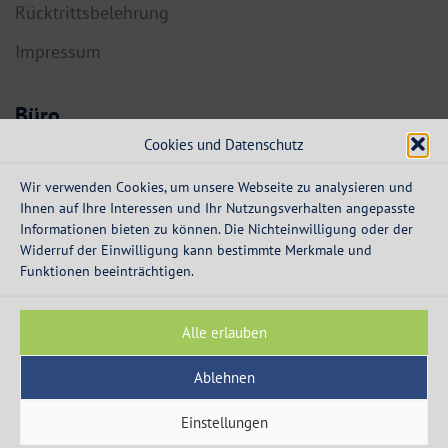
Rücktrittsbelehrung
Impressum
Büro
Cookies und Datenschutz
6134 Vomp,
Dorf 55a
Wir verwenden Cookies, um unsere Webseite zu analysieren und
Ihnen auf Ihre Interessen und Ihr Nutzungsverhalten angepasste
info@expresskredit.at
Informationen bieten zu können. Die Nichteinwilligung oder der
Widerruf der Einwilligung kann bestimmte Merkmale und
MO-DO:
08:30 – 12:30 Uhr
Funktionen beeinträchtigen.
13:30 – 16:00 Uhr
FR:
08:30 – 13:00 Uhr
Alle erlauben
Ablehnen
Einstellungen
© 2003 - 2026 - Express Kredit - die Spezialisten für