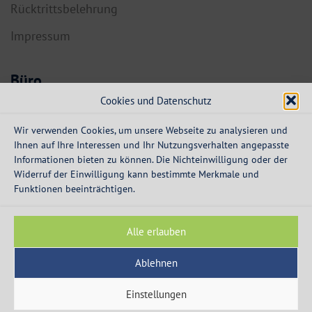
Rücktrittsbelehrung
Impressum
Büro
Cookies und Datenschutz
6134 Vomp,
Dorf 55a
Wir verwenden Cookies, um unsere Webseite zu analysieren und
Ihnen auf Ihre Interessen und Ihr Nutzungsverhalten angepasste
info@expresskredit.at
Informationen bieten zu können. Die Nichteinwilligung oder der
Widerruf der Einwilligung kann bestimmte Merkmale und
MO-DO:
08:30 – 12:30 Uhr
Funktionen beeinträchtigen.
13:30 – 16:00 Uhr
FR:
08:30 – 13:00 Uhr
Alle erlauben
Ablehnen
Einstellungen
© 2003 - 2026 - Express Kredit - die Spezialisten für