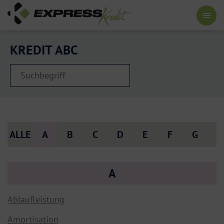
KREDIT ABC
ALLE
A
B
C
D
E
F
G
H
A
Ablaufleistung
Amortisation