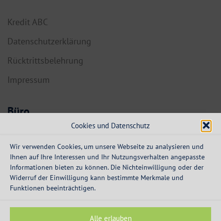
Kredit ABC
Datenschutzerklärung
Rücktrittsbelehrung
Impressum
Büro
Cookies und Datenschutz
6134 Vomp,
Dorf 55a
Wir verwenden Cookies, um unsere Webseite zu analysieren und
Ihnen auf Ihre Interessen und Ihr Nutzungsverhalten angepasste
info@expresskredit.at
Informationen bieten zu können. Die Nichteinwilligung oder der
Widerruf der Einwilligung kann bestimmte Merkmale und
MO-DO:
08:30 – 12:30 Uhr
Funktionen beeinträchtigen.
13:30 – 16:00 Uhr
FR:
08:30 – 13:00 Uhr
Alle erlauben