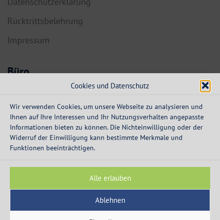
Datenschutzerklärung
Rücktrittsbelehrung
Impressum
Büro
Cookies und Datenschutz
6134 Vomp,
Dorf 55a
Wir verwenden Cookies, um unsere Webseite zu analysieren und
Ihnen auf Ihre Interessen und Ihr Nutzungsverhalten angepasste
info@expresskredit.at
Informationen bieten zu können. Die Nichteinwilligung oder der
Widerruf der Einwilligung kann bestimmte Merkmale und
MO-DO:
08:30 – 12:30 Uhr
Funktionen beeinträchtigen.
13:30 – 16:00 Uhr
FR:
08:30 – 13:00 Uhr
Alle erlauben
Ablehnen