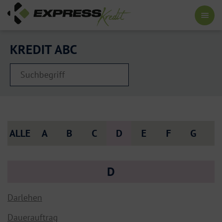
KREDIT ABC
ALLE
A
B
C
D
E
F
G
H
D
Darlehen
Dauerauftrag