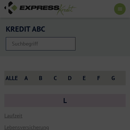
KREDIT ABC
ALLE
A
B
C
D
E
F
G
H
L
Laufzeit
Lebensversicherung