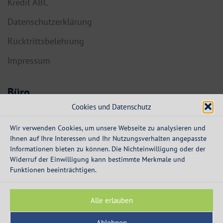
Kredit ABC
Datenschutzerklärung
Rücktrittsbelehrung
Impressum
Büro
Cookies und Datenschutz
6134 Vomp,
Dorf 55a
Wir verwenden Cookies, um unsere Webseite zu analysieren und
Ihnen auf Ihre Interessen und Ihr Nutzungsverhalten angepasste
info@expresskredit.at
Informationen bieten zu können. Die Nichteinwilligung oder der
Widerruf der Einwilligung kann bestimmte Merkmale und
MO-DO:
08:30 – 12:30 Uhr
Funktionen beeinträchtigen.
13:30 – 16:00 Uhr
FR:
08:30 – 13:00 Uhr
Alle erlauben
Ablehnen