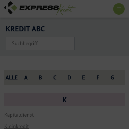
KREDIT ABC
ALLE
A
B
C
D
E
F
G
H
K
Kapitaldienst
Kleinkredit