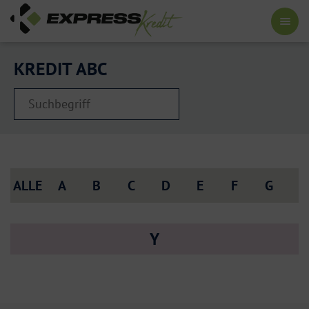
KREDIT ABC
ALLE
A
B
C
D
E
F
G
H
Y