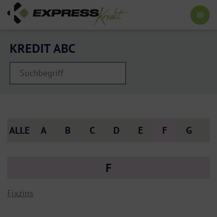
KREDIT ABC
ALLE
A
B
C
D
E
F
G
H
F
Fixzins