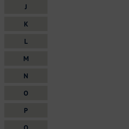
J
K
L
M
N
O
P
Q