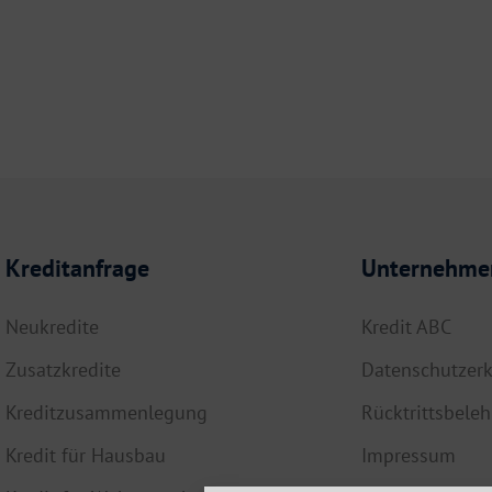
Kreditanfrage
Unternehme
Neukredite
Kredit ABC
Zusatzkredite
Datenschutzerk
Kreditzusammenlegung
Rücktrittsbele
Kredit für Hausbau
Impressum