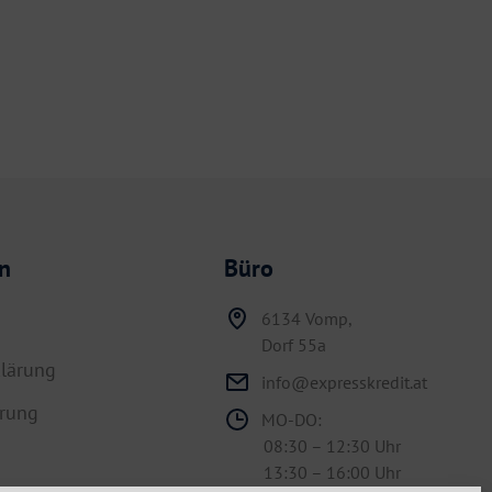
n
Büro
6134 Vomp,
Dorf 55a
lärung
info@expresskredit.at
hrung
MO-DO:
08:30 – 12:30 Uhr
13:30 – 16:00 Uhr