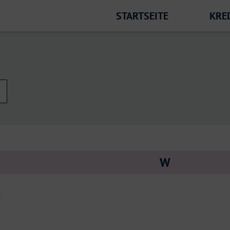
STARTSEITE
KRE
W
r