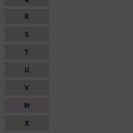
R
S
T
U
V
W
X