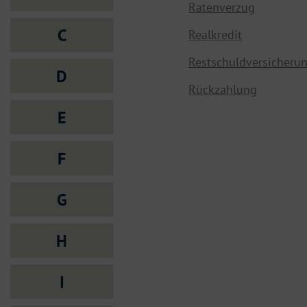
Ratenverzug
C
Realkredit
Restschuldversicheru
D
Rückzahlung
E
F
G
H
I