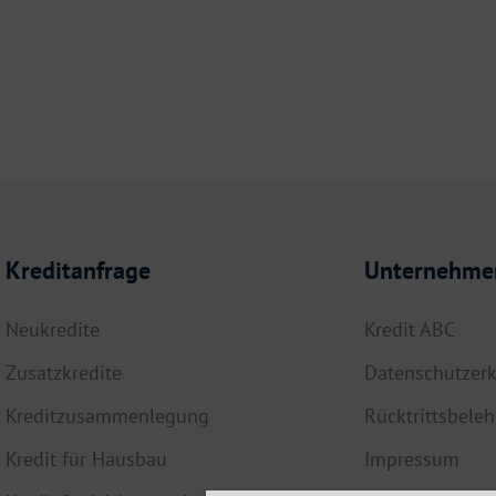
Kreditanfrage
Unternehme
Neukredite
Kredit ABC
Zusatzkredite
Datenschutzerk
Kreditzusammenlegung
Rücktrittsbele
Kredit für Hausbau
Impressum