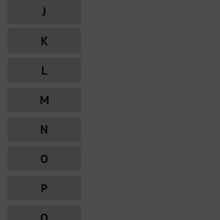
J
K
L
M
N
O
P
Q