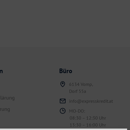
n
Büro
6134 Vomp,
Dorf 55a
lärung
info@expresskredit.at
hrung
MO-DO:
08:30 – 12:30 Uhr
13:30 – 16:00 Uhr