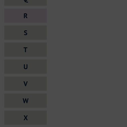
R
S
T
U
V
W
X